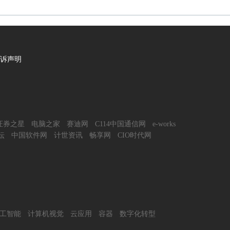
诉声明
证券之星
电脑之家
赛迪网
C114中国通信网
e-works
坛
中国软件网
计世资讯
畅享网
CIO时代网
工智能
计算机视觉
云应用
容器
数字化转型