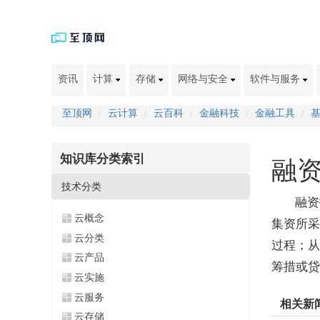
资讯
计算
存储
网络与安全
软件与服务
至顶网
云计算
云百科
金融科技
金融工具
知识库分类索引
融
技术分类
融资
云概念
集资所采
云分类
过程；从
云产品
筹措或贷
云实施
云服务
相关新
云存储