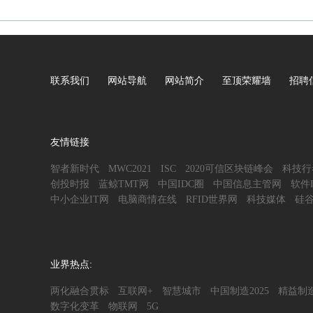
联系我们
网站导航
网站简介
至顶荣耀墙
招聘
友情链接
智者新时代
MWC2021
ISC
2020可信区块链峰会
科技行
创投时报
蓝鲸TMT网
中国IDC圈
中国信息主管网
软件
中小企业IT网
电脑商情在线
RFID世界网
科技媒体
硅
业界热点:
两化融合贯标
互联网+
智慧城市
中国制造2025
精益制
数字化变革
物联网
5G