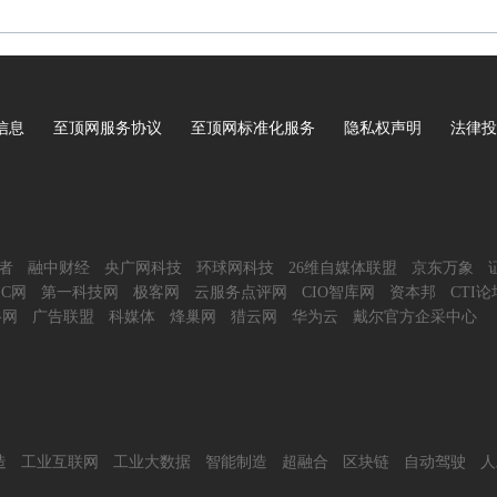
信息
至顶网服务协议
至顶网标准化服务
隐私权声明
法律投
者
融中财经
央广网科技
环球网科技
26维自媒体联盟
京东万象
IC网
第一科技网
极客网
云服务点评网
CIO智库网
资本邦
CTI论
谷网
广告联盟
科媒体
烽巢网
猎云网
华为云
戴尔官方企采中心
造
工业互联网
工业大数据
智能制造
超融合
区块链
自动驾驶
人