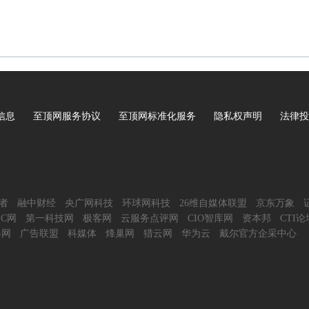
信息
至顶网服务协议
至顶网标准化服务
隐私权声明
法律投
者
融中财经
央广网科技
环球网科技
26维自媒体联盟
京东万象
IC网
第一科技网
极客网
云服务点评网
CIO智库网
资本邦
CTI论
谷网
广告联盟
科媒体
烽巢网
猎云网
华为云
戴尔官方企采中心