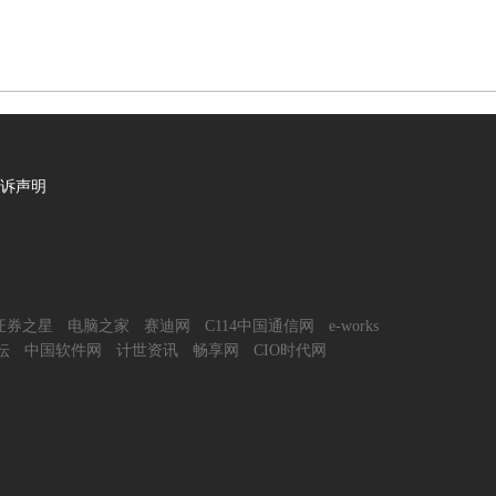
诉声明
证券之星
电脑之家
赛迪网
C114中国通信网
e-works
坛
中国软件网
计世资讯
畅享网
CIO时代网