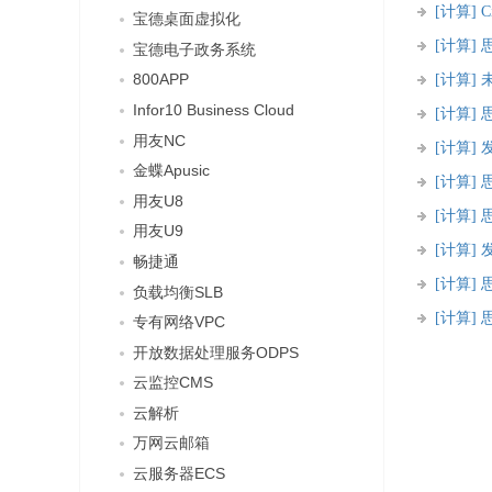
[计算]
宝德桌面虚拟化
[计算]
宝德电子政务系统
800APP
[计算]
Infor10 Business Cloud
[计算]
用友NC
[计算]
金蝶Apusic
[计算]
用友U8
[计算]
用友U9
[计算]
畅捷通
[计算]
负载均衡SLB
[计算]
专有网络VPC
开放数据处理服务ODPS
云监控CMS
云解析
万网云邮箱
云服务器ECS