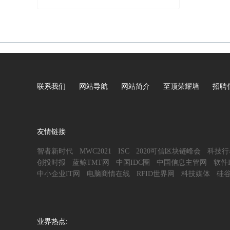
联系我们
网站导航
网站简介
至顶荣耀墙
招聘
友情链接
智者新时代
MWC2021
ISC
2020可信区块链峰会
科技行
创投时报
蓝鲸TMT网
中国IDC圈
中国信息主管网
软件
中小企业IT网
电脑商情在线
RFID世界网
科技媒体
硅
业界热点: