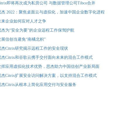
Citrix即将再次成为私营公司 与数据管理公司Tibco合并
思杰 2022：聚焦桌面云与虚拟化，加速中国企业数字化进程
未来企业如何应对人才之争
思杰为“安全为要”的企业远程工作保驾护航
发展信创当避免“南橘北枳”
思杰Citrix研究揭示远程工作的安全现状
思杰Citrix和谷歌云携手交付面向未来的混合工作模式
发挥应用虚拟化技术优势，思杰助力中国信创产业新局面
思杰Citrix扩展安全访问解决方案，以支持混合工作模式
思杰Citrix从根本上简化应用交付与安全服务