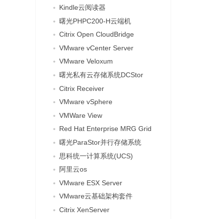
Kindle云阅读器
曙光PHPC200-H云端机
Citrix Open CloudBridge
VMware vCenter Server
VMware Veloxum
曙光私有云存储系统DCStor
Citrix Receiver
VMware vSphere
VMWare View
Red Hat Enterprise MRG Grid
曙光ParaStor并行存储系统
思科统一计算系统(UCS)
阿里云os
VMware ESX Server
VMware云基础架构套件
Citrix XenServer