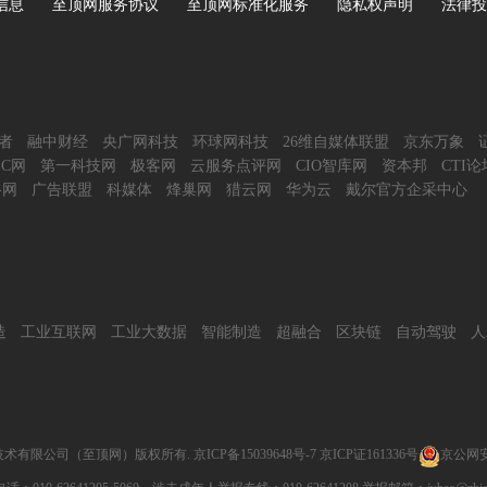
信息
至顶网服务协议
至顶网标准化服务
隐私权声明
法律投
者
融中财经
央广网科技
环球网科技
26维自媒体联盟
京东万象
IC网
第一科技网
极客网
云服务点评网
CIO智库网
资本邦
CTI论
谷网
广告联盟
科媒体
烽巢网
猎云网
华为云
戴尔官方企采中心
造
工业互联网
工业大数据
智能制造
超融合
区块链
自动驾驶
人
技术有限公司（至顶网）版权所有.
京ICP备15039648号-7
京ICP证161336号
京公网安备