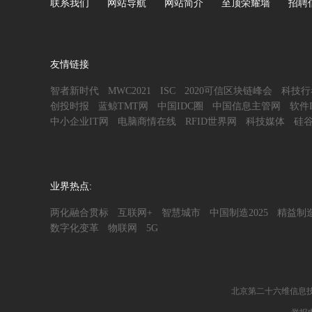
联系我们
网站导航
网站简介
至顶荣耀墙
招聘
友情链接
智者新时代
MWC2021
ISC
2020可信区块链峰会
科技行
创投时报
蓝鲸TMT网
中国IDC圈
中国信息主管网
软件
中小企业IT网
电脑商情在线
RFID世界网
科技媒体
硅
业界热点:
两化融合贯标
互联网+
智慧城市
中国制造2025
精益制
数字化变革
物联网
5G
北京第二十六维信息