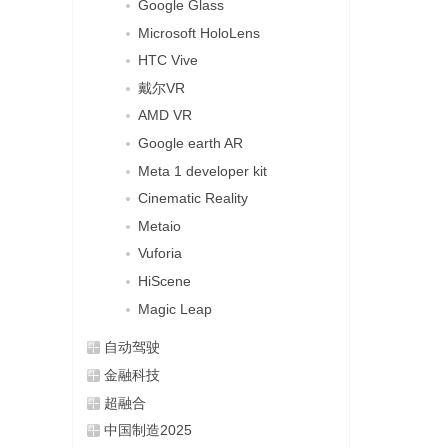
Google Glass
Microsoft HoloLens
HTC Vive
戴尔VR
AMD VR
Google earth AR
Meta 1 developer kit
Cinematic Reality
Metaio
Vuforia
HiScene
Magic Leap
自动驾驶
金融科技
超融合
中国制造2025