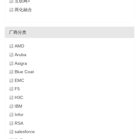
互联网+
两化融合
厂商分类
AMD
Aruba
Asigra
Blue Coat
EMC
F5
H3C
IBM
Infor
RSA
salesforce