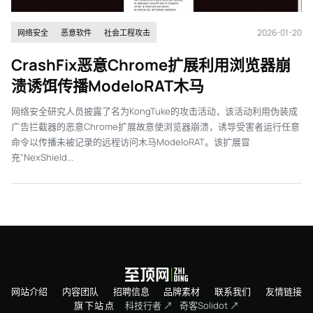
2026-01-20
网络安全
恶意软件
社会工程攻击
CrashFix恶意Chrome扩展利用浏览器崩
溃诱饵传播ModeloRAT木马
网络安全研究人员披露了名为KongTuke的攻击活动，该活动利用伪装成
广告拦截器的恶意Chrome扩展故意使浏览器崩溃，诱导受害者运行任意
命令以传播未被记录的远程访问木马ModeloRAT。该扩展冒
充"NexShield...
网站介绍
内容团队
招聘信息
品牌素材
联系我们
友情链接
旗下站点
科技行者 ↗
奇客Solidot ↗