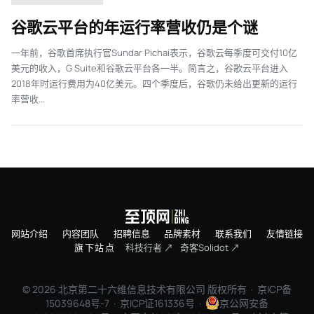
谷歌云平台的年运行率营收仍是个谜
一年前，谷歌首席执行官Sundar Pichai表示，谷歌云每季度可交付10亿
美元的收入，G Suite和谷歌云平台各一半。简言之，谷歌云平台进入
2018年时运行费用为40亿美元。四个季度后，谷歌仍未给出更新的运行
率营收...
网站介绍
内容团队
招聘信息
品牌素材
联系我们
友情链接
旗下站点
科技行者 ↗
奇客Solidot ↗
© 2026 北京第二十六维信息技术有限公司 版权所有 ·
京ICP备
15039648号-7
· 京ICP证161336号 ·
京公网安备