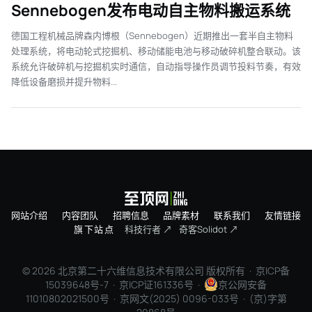
Sennebogen发布电动自主物料搬运系统
德国工程机械品牌森内博根（Sennebogen）近期推出一套半自主物料
处理系统，将电动轮式挖掘机、移动储能电池与移动破碎机整合联动。该
系统允许破碎机与挖掘机实时通信，自动指导操作员调节投料节奏，有效
降低设备磨损并提升物料...
网站介绍
内容团队
招聘信息
品牌素材
联系我们
友情链接
旗下站点
科技行者 ↗
奇客Solidot ↗
© 2026 北京第二十六维信息技术有限公司 版权所有 ·
京ICP备
15039648号-7
· 京ICP证161336号 ·
京公网安备
11010802021500号 · 京网文(2025) 0096-033号 · (京)字第