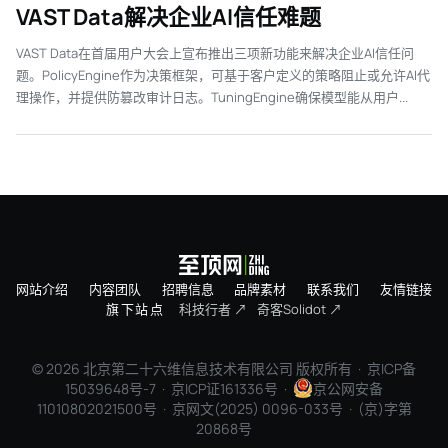
VAST Data解决企业AI信任难题
VAST Data在首届用户大会上宣布推出三项新功能来解决企业AI信任问
题。PolicyEngine作为决策框架，可基于客户定义的策略阻止或允许AI代
理操作，并提供防篡改审计日志。TuningEngine确保模型能从用户...
网站介绍
内容团队
招聘信息
品牌素材
联系我们
友情链接
旗下站点
科技行者 ↗
奇客Solidot ↗
© 2026 北京第二十六维信息技术有限公司 版权所有 ·
京ICP备
15039648号-7
· 京ICP证161336号 ·
京公网安备
11010802021500号 · 京网文(2025) 0096-033号 · (京)字第
20868号