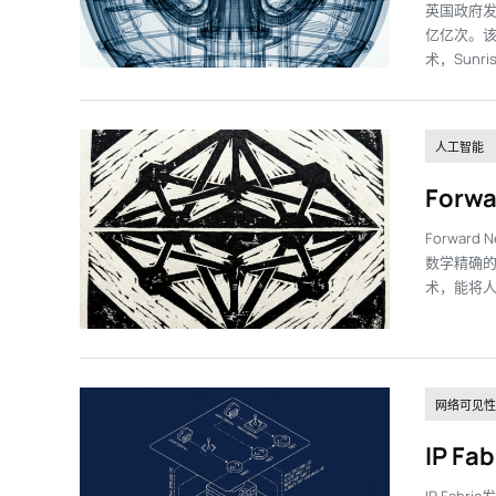
英国政府发
亿亿次。该
术，Sunr
人工智能
For
Forwar
数学精确的
术，能将人
网络可见性
IP F