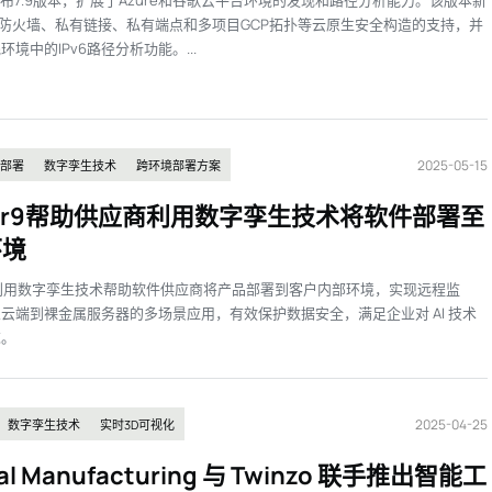
ric发布7.9版本，扩展了Azure和谷歌云平台环境的发现和路径分析能力。该版本新
，今天是AI，企业价值正在重新排序
AI+软件：打开智能新空间
re防火墙、私有链接、私有端点和多项目GCP拓扑等云原生安全构造的支持，并
境中的IPv6路径分析功能。...
2025-05-15
部署
数字孪生技术
跨环境部署方案
sor9帮助供应商利用数字孪生技术将软件部署至
环境
r9 利用数字孪生技术帮助软件供应商将产品部署到客户内部环境，实现远程监
云端到裸金属服务器的多场景应用，有效保护数据安全，满足企业对 AI 技术
求。
2025-04-25
数字孪生技术
实时3D可视化
ical Manufacturing 与 Twinzo 联手推出智能工