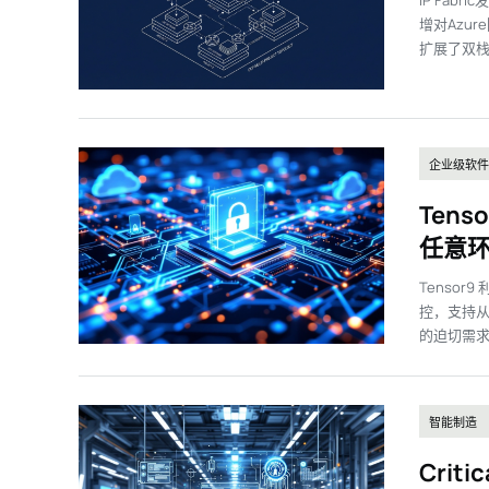
IP Fab
埃森哲：100年前是电机
增对Azu
扩展了双栈环
企业级软件
Ten
任意
Tenso
控，支持从
的迫切需
智能制造
Crit