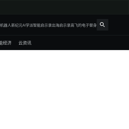
机器人新纪元
AI学派
智能启示录
出海启示录
高飞的电子替身
能经济
云资讯