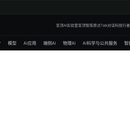
至顶AI实验室
至顶智库
原点Talk
对话科技行者
模型
AI应用
端侧AI
物理AI
AI科学与公共服务
智