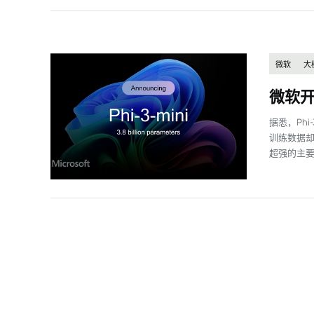
微软
大
微软开
据悉，Ph
训练数据却
超强的主