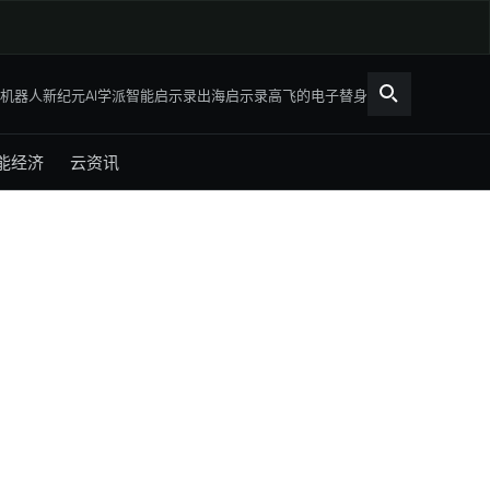
机器人新纪元
AI学派
智能启示录
出海启示录
高飞的电子替身
能经济
云资讯