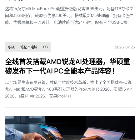
这款14英寸M5 MacBook Pro配置升级版现售1899美元，配备1TB存储空
间和32GB内存，较原价优惠300美元。搭载最新M5处理器，拥有出色性
能、优秀屏幕和一流设计。电池续航可达24小时，配有三个USB-C接...
2026-01-23
PC
华硕
笔记本电脑
全线首发搭载AMD锐龙AI处理器，华硕重
磅发布下一代AI PC全能本产品阵容！
以全场景生态布局开篇，凭借全维度技术革新，推出了全面搭载AMD锐
龙AI Max和AMD锐龙AI 400系列处理器的ProArt 创13 2026、灵耀16 Air
2026、a豆14 Air 2026、无畏Pro14/1...