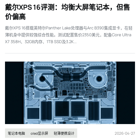
戴尔XPS 16评测：均衡大屏笔记本，但售
价偏高
戴尔XPS 16搭载英特尔Panther Lake处理器与Arc B390集成显卡，在轻
薄机身中提供较强综合性能。测试配置售价2350美元，配备Core Ultra
X7 358H、32GB内存、1TB SSD及3.2K...
2026-04-27
笔记本电脑
oled显示屏
轻薄便携设计