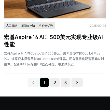
2025-09-08
人工智能
笔记本电脑
性价比优势
宏碁Aspire 14 AI：500美元实现专业级AI
性能
宏碁Aspire 14 AI在Costco售价500美元，成为最便宜的Copilot Plus
PC。该笔记本搭载英特尔Lunar Lake处理器，拥有现代化配置而非过时
组件。配备16GB内存和1TB固态硬盘，电池续航近...
1
2
3