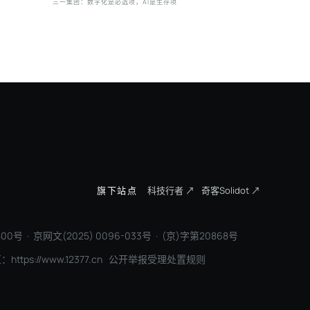
三一集团：数字化是必选项，AI是生存项
因湃电池 
旗下站点
科技行者 ↗
奇客Solidot ↗
00号 · 京网文(2025) 0096-033号 · (京)字第20868号
区：
https://www.12377.cn
公开举报受理处置规则