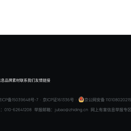
，今天是AI，企业价值正在重新排序
AI+软件：打开智能新空间
信息
品牌素材
联系我们
友情链接
ICP备15039648号-7
· 京ICP证161336号 ·
京公网安备 110108020215
010-62641208 举报邮箱：jubao@zhiding.cn 网上有害信息举报专