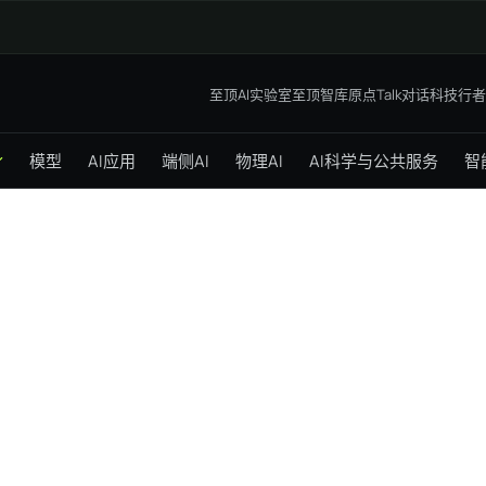
至顶AI实验室
至顶智库
原点Talk
对话科技行者
模型
AI应用
端侧AI
物理AI
AI科学与公共服务
智