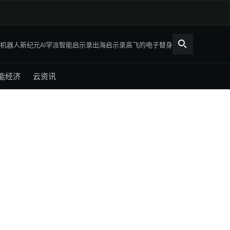
机器人新纪元
AI学派
智能启示录
出海启示录
高飞的电子替身
能经济
云资讯