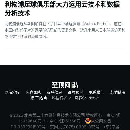
利物浦足球俱乐部大力运用云技术和数据
分析技术
利物浦最近从斯图加特签下了日本中场远藤渡（Wataru Endo），这在日
本国内引起了对这家足球俱乐部的更多兴趣，近几个月来日本球迷访问利
物浦数字频道的流量激增。
网站介绍
内容团队
招聘信息
品牌素材
联系我们
友情链接
旗下站点
科技行者 ↗
奇客Solidot ↗
© 2026 北京第二十六维信息技术有限公司 版权所有 ·
京ICP备
15039648号-7
· 京ICP证161336号 ·
京公网安备
11010802021500号 · 京网文(2025) 0096-033号 · (京)字第