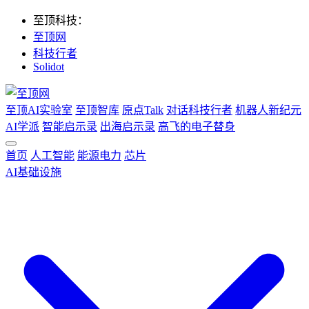
至顶科技：
至顶网
科技行者
Solidot
至顶AI实验室
至顶智库
原点Talk
对话科技行者
机器人新纪元
AI学派
智能启示录
出海启示录
高飞的电子替身
首页
人工智能
能源电力
芯片
AI基础设施