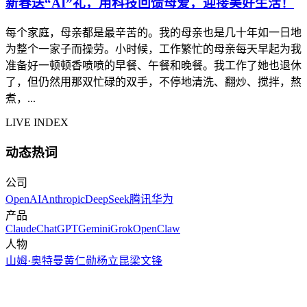
新春送“AI”礼，用科技回馈母爱，迎接美好生活！
每个家庭，母亲都是最辛苦的。我的母亲也是几十年如一日地
为整个一家子而操劳。小时候，工作繁忙的母亲每天早起为我
准备好一顿顿香喷喷的早餐、午餐和晚餐。我工作了她也退休
了，但仍然用那双忙碌的双手，不停地清洗、翻炒、搅拌，熬
煮，...
LIVE INDEX
动态热词
公司
OpenAI
Anthropic
DeepSeek
腾讯
华为
产品
Claude
ChatGPT
Gemini
Grok
OpenClaw
人物
山姆·奥特曼
黄仁勋
杨立昆
梁文锋