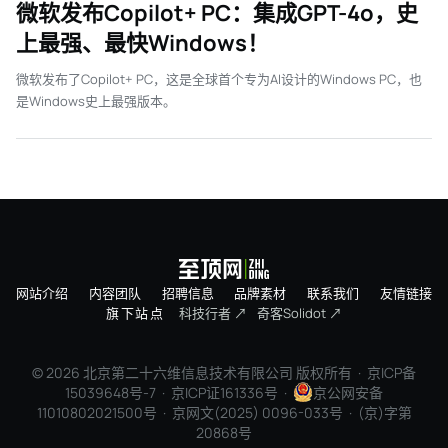
微软发布Copilot+ PC：集成GPT-4o，史
上最强、最快Windows！
微软发布了Copilot+ PC，这是全球首个专为AI设计的Windows PC，也
是Windows史上最强版本。
网站介绍
内容团队
招聘信息
品牌素材
联系我们
友情链接
旗下站点
科技行者 ↗
奇客Solidot ↗
© 2026 北京第二十六维信息技术有限公司 版权所有 ·
京ICP备
15039648号-7
· 京ICP证161336号 ·
京公网安备
11010802021500号 · 京网文(2025) 0096-033号 · (京)字第
20868号