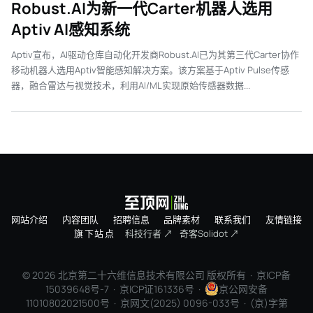
Robust.AI为新一代Carter机器人选用
Aptiv AI感知系统
Aptiv宣布，AI驱动仓库自动化开发商Robust.AI已为其第三代Carter协作
移动机器人选用Aptiv智能感知解决方案。该方案基于Aptiv Pulse传感
器，融合雷达与视觉技术，利用AI/ML实现原始传感器数据...
网站介绍
内容团队
招聘信息
品牌素材
联系我们
友情链接
旗下站点
科技行者 ↗
奇客Solidot ↗
© 2026 北京第二十六维信息技术有限公司 版权所有 ·
京ICP备
15039648号-7
· 京ICP证161336号 ·
京公网安备
11010802021500号 · 京网文(2025) 0096-033号 · (京)字第