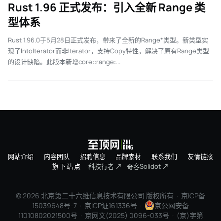
Rust 1.96 正式发布：引入全新 Range 类
型体系
Rust 1.96.0于5月28日正式发布，带来了全新的Range*类型。新类型实
现了IntoIterator而非Iterator，支持Copy特性，解决了原有Range类型
的设计缺陷。此版本新增core::range:...
网站介绍
内容团队
招聘信息
品牌素材
联系我们
友情链接
旗下站点
科技行者 ↗
奇客Solidot ↗
© 2026 北京第二十六维信息技术有限公司 版权所有 ·
京ICP备
15039648号-7
· 京ICP证161336号 ·
京公网安备
11010802021500号 · 京网文(2025) 0096-033号 · (京)字第