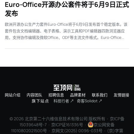
Euro-Office开源办公套件将于6月9日正式
发布
欧洲开源办公生产力套件Euro-Office将于6月9日发布首个稳定版本。该
套件包含文档编辑器、电子表格、演示工具和PDF编辑器四款浏览器应
用，支持协作编辑及微软Office、ODF等主流文件格式。Euro-Office...
网站介绍
内容团队
招聘信息
品牌素材
联系我们
友情链接
旗下站点
科技行者 ↗
奇客Solidot ↗
© 2026 北京第二十六维信息技术有限公司 版权所有 ·
京ICP备
15039648号-7
· 京ICP证161336号 ·
京公网安备
11010802021500号 · 京网文(2025) 0096-033号 · (京)字第