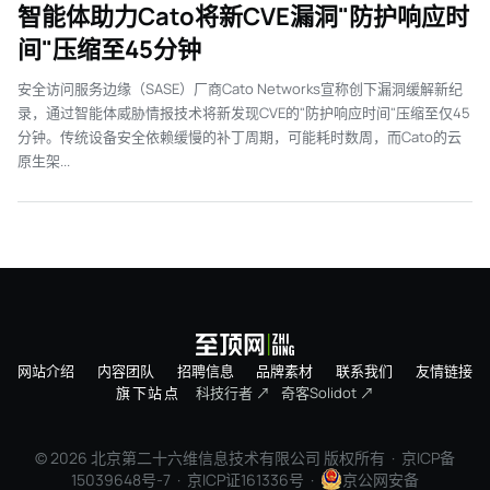
智能体助力Cato将新CVE漏洞"防护响应时
间"压缩至45分钟
安全访问服务边缘（SASE）厂商Cato Networks宣称创下漏洞缓解新纪
录，通过智能体威胁情报技术将新发现CVE的"防护响应时间"压缩至仅45
分钟。传统设备安全依赖缓慢的补丁周期，可能耗时数周，而Cato的云
原生架...
网站介绍
内容团队
招聘信息
品牌素材
联系我们
友情链接
旗下站点
科技行者 ↗
奇客Solidot ↗
© 2026 北京第二十六维信息技术有限公司 版权所有 ·
京ICP备
15039648号-7
· 京ICP证161336号 ·
京公网安备