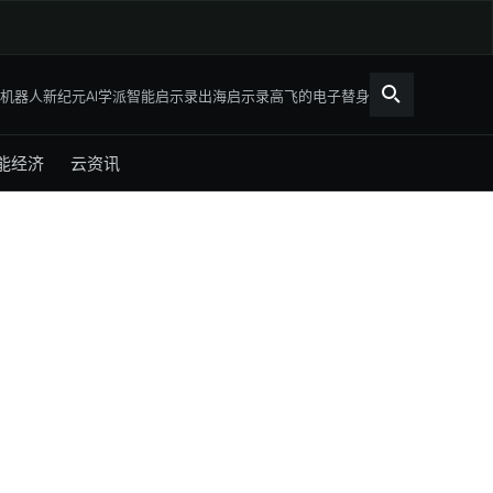
机器人新纪元
AI学派
智能启示录
出海启示录
高飞的电子替身
能经济
云资讯