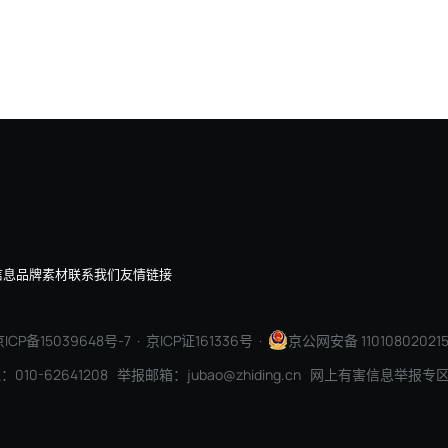
埃森哲：100年前是电机，今天是AI，企业价值正在重
信息
品牌素材
联系我们
友情链接
ICP备15039648号-7
· 京ICP证161336号 ·
京公网安备 110108020215
010-62641208 举报邮箱：jubao@zhiding.cn 网上有害信息举报专