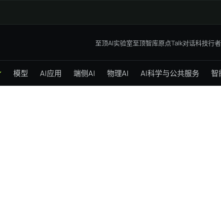
至顶AI实验室
至顶智库
原点Talk
对话科技行者
模型
AI应用
端侧AI
物理AI
AI科学与公共服务
智