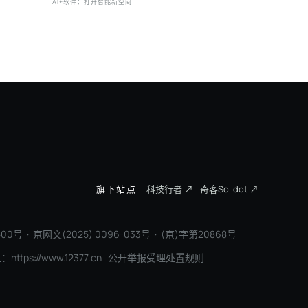
新排序
AI+软件：打开智能新空间
三一集团：
旗下站点
科技行者 ↗
奇客Solidot ↗
00号 · 京网文(2025) 0096-033号 · (京)字第20868号
区：
https://www.12377.cn
公开举报受理处置规则