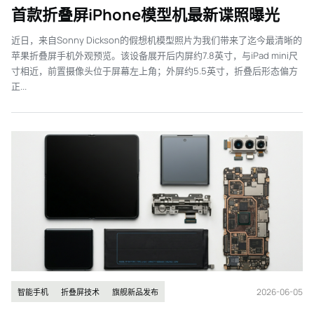
首款折叠屏iPhone模型机最新谍照曝光
近日，来自Sonny Dickson的假想机模型照片为我们带来了迄今最清晰的
苹果折叠屏手机外观预览。该设备展开后内屏约7.8英寸，与iPad mini尺
寸相近，前置摄像头位于屏幕左上角；外屏约5.5英寸，折叠后形态偏方
正...
2026-06-05
智能手机
折叠屏技术
旗舰新品发布