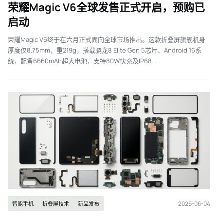
荣耀Magic V6全球发售正式开启，预购已
启动
荣耀Magic V6终于在六月正式面向全球市场推出。这款折叠屏旗舰机身
厚度仅8.75mm，重219g，搭载骁龙8 Elite Gen 5芯片、Android 16系
统，配备6660mAh超大电池，支持80W快充及IP68...
2026-06-04
智能手机
折叠屏技术
新品发布