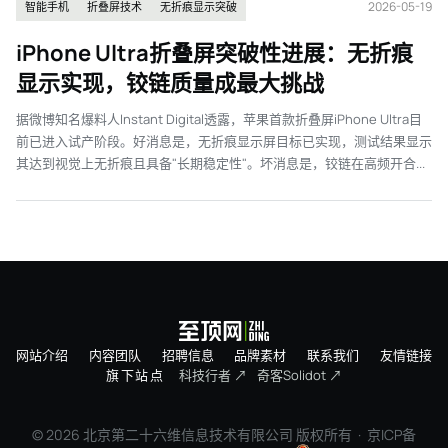
2026-05-19
智能手机
折叠屏技术
无折痕显示突破
iPhone Ultra折叠屏突破性进展：无折痕
显示实现，铰链质量成最大挑战
据微博知名爆料人Instant Digital透露，苹果首款折叠屏iPhone Ultra目
前已进入试产阶段。好消息是，无折痕显示屏目标已实现，测试结果显示
其达到视觉上无折痕且具备"长期稳定性"。坏消息是，铰链在高频开合...
网站介绍
内容团队
招聘信息
品牌素材
联系我们
友情链接
旗下站点
科技行者 ↗
奇客Solidot ↗
© 2026 北京第二十六维信息技术有限公司 版权所有 ·
京ICP备