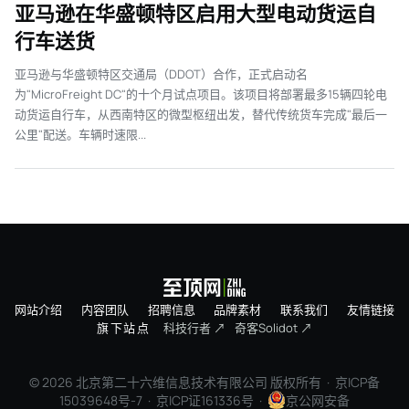
亚马逊在华盛顿特区启用大型电动货运自
行车送货
亚马逊与华盛顿特区交通局（DDOT）合作，正式启动名
为"MicroFreight DC"的十个月试点项目。该项目将部署最多15辆四轮电
动货运自行车，从西南特区的微型枢纽出发，替代传统货车完成"最后一
公里"配送。车辆时速限...
网站介绍
内容团队
招聘信息
品牌素材
联系我们
友情链接
旗下站点
科技行者 ↗
奇客Solidot ↗
© 2026 北京第二十六维信息技术有限公司 版权所有 ·
京ICP备
15039648号-7
· 京ICP证161336号 ·
京公网安备