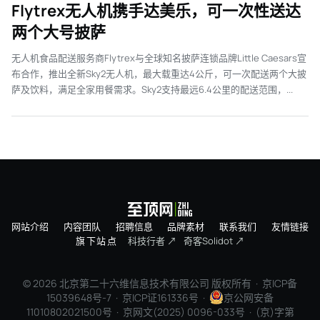
Flytrex无人机携手达美乐，可一次性送达
两个大号披萨
无人机食品配送服务商Flytrex与全球知名披萨连锁品牌Little Caesars宣
布合作，推出全新Sky2无人机，最大载重达4公斤，可一次配送两个大披
萨及饮料，满足全家用餐需求。Sky2支持最远6.4公里的配送范围，...
网站介绍
内容团队
招聘信息
品牌素材
联系我们
友情链接
旗下站点
科技行者 ↗
奇客Solidot ↗
© 2026 北京第二十六维信息技术有限公司 版权所有 ·
京ICP备
15039648号-7
· 京ICP证161336号 ·
京公网安备
11010802021500号 · 京网文(2025) 0096-033号 · (京)字第