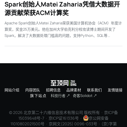
Spark创始人Matei Zaharia凭借大数据开
源贡献荣获ACM计算奖
Apache Spark创始人Matei Zaharia荣获美国计算机协会（ACM）年度计
算奖，奖金25万美元。他在加州大学伯克利分校攻读博士期间开发了
Spark，解决了大数据处理门槛高的问题，支持Python、SQL等...
网站介绍
内容团队
招聘信息
品牌素材
联系我们
友情链接
旗下站点
科技行者 ↗
奇客Solidot ↗
© 2026 北京第二十六维信息技术有限公司 版权所有 ·
京ICP备
15039648号-7
· 京ICP证161336号 ·
京公网安备
11010802021500号 · 京网文(2025) 0096-033号 · (京)字第