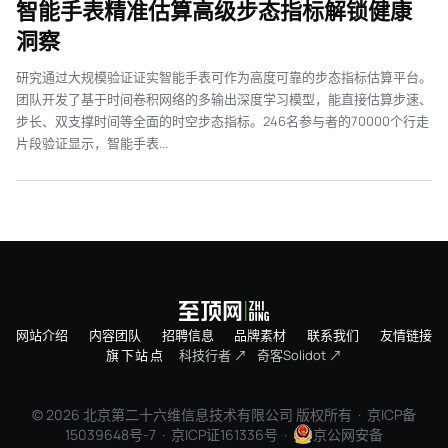
智能手表精准估算高级步态指标解锁健康
洞察
研究通过大规模验证证实智能手表可作为高度可靠的步态指标估算平台。
团队开发了基于时间卷积网络的多输出深度学习模型，能直接估算步速、
步长、双支撑时间等全面的时空步态指标。246名参与者的70000个行走
片段验证显示，智能手表...
网站介绍
内容团队
招聘信息
品牌素材
联系我们
友情链接
旗下站点
科技行者 ↗
奇客Solidot ↗
© 2026 北京第二十六维信息技术有限公司 版权所有 ·
京ICP备
15039648号-7
· 京ICP证161336号 ·
京公网安备