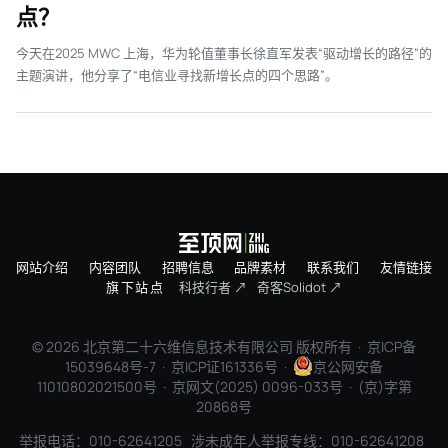
点？
今天在2025 MWC 上海，华为轮值董事长徐直军发表“驱动增长的路径”的
主题演讲，他分享了“电信业寻找新增长点的四个思路”。
网站介绍
内容团队
招聘信息
品牌素材
联系我们
友情链接
旗下站点
科技行者 ↗
奇客Solidot ↗
© 2026 北京第二十六维信息技术有限公司 版权所有 ·
京ICP备
15039648号-7
· 京ICP证161336号 ·
京公网安备
11010802021500号 · 京网文(2025) 0096-033号 · (京)字第
20868号
举报电话：010-62641205 涉未成年人举报专线：010-62641208