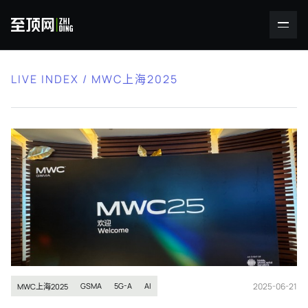
LIVE INDEX / MWC上海2025
2025-06-21
GSMA
5G-A
AI
MWC上海2025