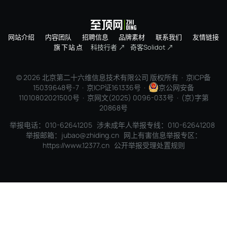
网站介绍
内容团队
招聘信息
品牌素材
联系我们
友情链接
旗下站点
科技行者 ↗
奇客Solidot ↗
© 2026 北京第二十六维信息技术有限公司 版权所有 ·
京ICP备
15039648号-7
· 京ICP证161336号 ·
京公网安备
11010802021500号 · 京网文(2025) 0096-033号 · (京)字第
20868号
举报电话：010-62641205 涉未成年人举报专线：010-62641208
举报邮箱：jubao@zhiding.cn 网上有害信息举报专区：
https://www.12377.cn
公开举报受理处置规则