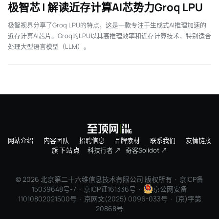
极智芯 | 解读近存计算AI芯势力Groq LPU
极智视界分享了Groq LPU的特点，这是一款专注于生成式AI推理加速的
近存计算AI芯片。Groq的LPU以其高推理效率和近存计算技术，特别适合
处理大型语言模型（LLM）。
网站介绍
内容团队
招聘信息
品牌素材
联系我们
友情链接
旗下站点
科技行者 ↗
奇客Solidot ↗
© 2026 北京第二十六维信息技术有限公司 版权所有 ·
京ICP备
15039648号-7
· 京ICP证161336号 ·
京公网安备
11010802021500号 · 京网文(2025) 0096-033号 · (京)字第
20868号