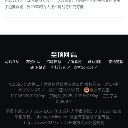
在2021华为全球分析师大会上，华为董事、战略研究院院长徐文伟发布
了迈向智能世界2030的九大技术挑战与研究方向
网站介绍
内容团队
招聘信息
品牌素材
联系我们
友情链接
旗下站点
科技行者 ↗
奇客Solidot ↗
© 2026 北京第二十六维信息技术有限公司 版权所有 ·
京ICP备
15039648号-7
· 京ICP证161336号 ·
京公网安备
11010802021500号 · 京网文(2025) 0096-033号 · (京)字第
20868号
举报电话：010-62641205 涉未成年人举报专线：010-62641208
举报邮箱：jubao@zhiding.cn 网上有害信息举报专区：
https://www.12377.cn
公开举报受理处置规则