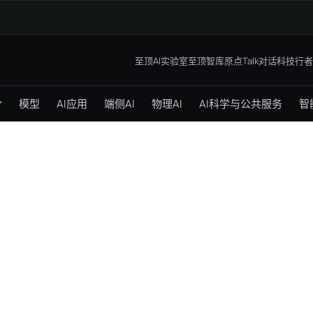
至顶AI实验室
至顶智库
原点Talk
对话科技行者
模型
AI应用
端侧AI
物理AI
AI科学与公共服务
智