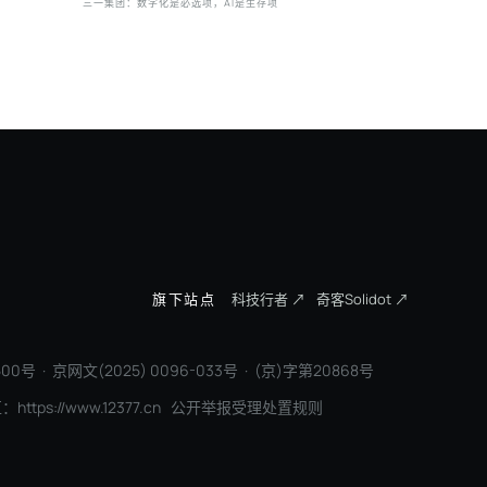
三一集团：数字化是必选项，AI是生存项
因湃电池 
旗下站点
科技行者 ↗
奇客Solidot ↗
00号 · 京网文(2025) 0096-033号 · (京)字第20868号
区：
https://www.12377.cn
公开举报受理处置规则