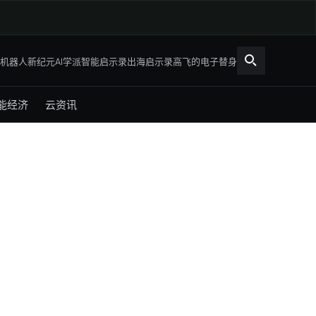
机器人新纪元
AI学派
智能启示录
出海启示录
高飞的电子替身
能经济
云资讯