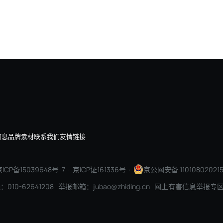
，今天是AI，企业价值正在重新排序
AI+软件：打开智能新空间
信息
品牌素材
联系我们
友情链接
ICP备15039648号-7
· 京ICP证161336号 ·
京公网安备 110108020215
010-62641208 举报邮箱：jubao@zhiding.cn 网上有害信息举报专