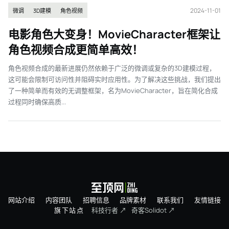
2024-11-01
微调
3D建模
角色视频
电影角色大变身！MovieCharacter框架让
角色视频合成更简单高效！
角色视频合成的最新进展仍然依赖于广泛的微调或复杂的3D建模过程，
这可能会限制可访问性并阻碍实时应用性。为了解决这些挑战，我们提出
了一种简单而有效的无调整框架，名为MovieCharacter，旨在简化合成
过程同时确保高质...
网站介绍
内容团队
招聘信息
品牌素材
联系我们
友情链接
旗下站点
科技行者 ↗
奇客Solidot ↗