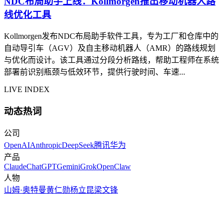
NDC布局助手上线：Kollmorgen推出移动机器人路
线优化工具
Kollmorgen发布NDC布局助手软件工具，专为工厂和仓库中的
自动导引车（AGV）及自主移动机器人（AMR）的路线规划
与优化而设计。该工具通过分段分析路线，帮助工程师在系统
部署前识别瓶颈与低效环节，提供行驶时间、车速...
LIVE INDEX
动态热词
公司
OpenAI
Anthropic
DeepSeek
腾讯
华为
产品
Claude
ChatGPT
Gemini
Grok
OpenClaw
人物
山姆·奥特曼
黄仁勋
杨立昆
梁文锋