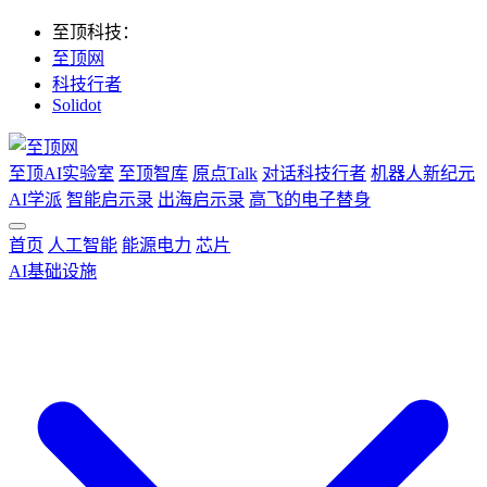
至顶科技：
至顶网
科技行者
Solidot
至顶AI实验室
至顶智库
原点Talk
对话科技行者
机器人新纪元
AI学派
智能启示录
出海启示录
高飞的电子替身
首页
人工智能
能源电力
芯片
AI基础设施