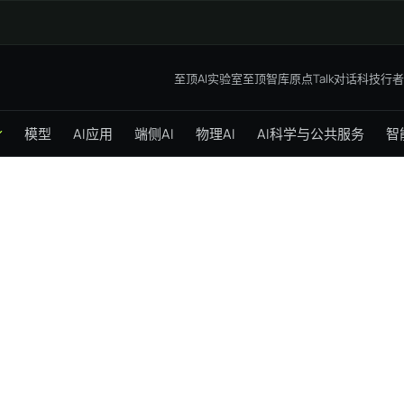
至顶AI实验室
至顶智库
原点Talk
对话科技行者
模型
AI应用
端侧AI
物理AI
AI科学与公共服务
智