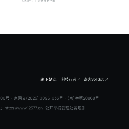
三一集团：数字化是必选项，AI是生存项
因湃电池 
旗下站点
科技行者 ↗
奇客Solidot ↗
00号 · 京网文(2025) 0096-033号 · (京)字第20868号
区：
https://www.12377.cn
公开举报受理处置规则