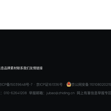
，今天是AI，企业价值正在重新排序
AI+软件：打开智能新空间
信息
品牌素材
联系我们
友情链接
ICP备15039648号-7
· 京ICP证161336号 ·
京公网安备 110108020215
010-62641208 举报邮箱：jubao@zhiding.cn 网上有害信息举报专