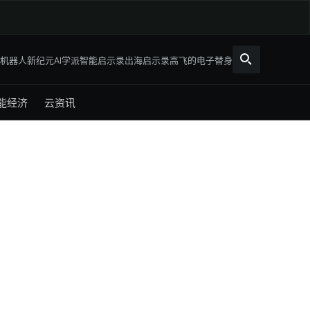
机器人新纪元
AI学派
智能启示录
出海启示录
高飞的电子替身
能经济
云资讯