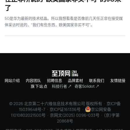
了
5G是华为最新的技术结晶。所以我想看看是否像前几天任正非在接受媒
体采访时说的，“我们有些东西，欧美国家非买不可”。
网站介绍
内容团队
招聘信息
品牌素材
联系我们
友情链接
旗下站点
科技行者 ↗
奇客Solidot ↗
© 2026 北京第二十六维信息技术有限公司 版权所有 ·
京ICP备
15039648号-7
· 京ICP证161336号 ·
京公网安备
11010802021500号 · 京网文(2025) 0096-033号 · (京)字第
20868号