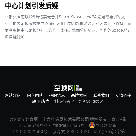
中心计划引发质疑
马斯克宣布以1.25万亿美元合并SpaceX和xAI，声称AI发展需要进军太
空。他表示传统数据中心消耗大量电力和冷却资源，对环境造成负担，而
太空数据中心是长期扩展的唯一途径。然而分析显示，盈利的SpaceX与
每月烧钱10...
网站介绍
内容团队
招聘信息
品牌素材
联系我们
友情链接
旗下站点
科技行者 ↗
奇客Solidot ↗
© 2026 北京第二十六维信息技术有限公司 版权所有 ·
京ICP备
15039648号-7
· 京ICP证161336号 ·
京公网安备
11010802021500号 · 京网文(2025) 0096-033号 · (京)字第