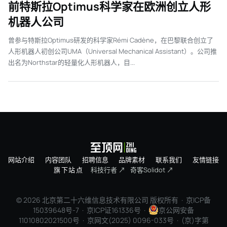
前特斯拉Optimus科学家在欧洲创立人形
机器人公司
曾参与特斯拉Optimus研发的科学家Rémi Cadène，在巴黎联合创立了
人形机器人初创公司UMA（Universal Mechanical Assistant）。公司推
出名为Northstar的轻量化人形机器人，目...
网站介绍
内容团队
招聘信息
品牌素材
联系我们
友情链接
旗下站点
科技行者 ↗
奇客Solidot ↗
© 2026 北京第二十六维信息技术有限公司 版权所有 ·
京ICP备
15039648号-7
· 京ICP证161336号 ·
京公网安备
11010802021500号 · 京网文(2025) 0096-033号 · (京)字第