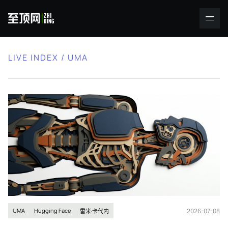
LIVE INDEX / UMA
2026-07-08
UMA
Hugging Face
雷米·卡代内