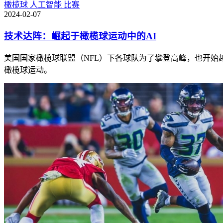
橄榄球
人工智能
比赛
2024-02-07
技术达阵：崛起于橄榄球运动中的AI
美国国家橄榄球联盟（NFL）下各球队为了攀登高峰，也开始
橄榄球运动。