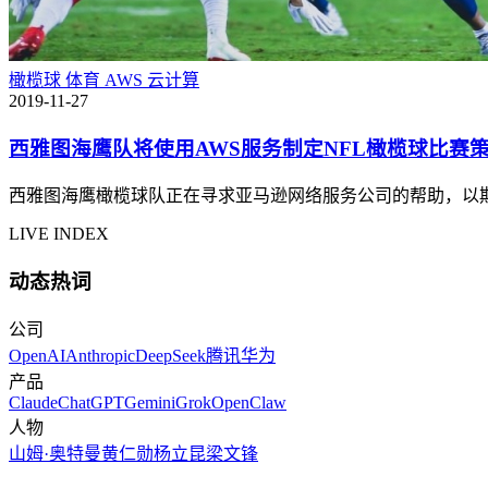
橄榄球
体育
AWS
云计算
2019-11-27
西雅图海鹰队将使用AWS服务制定NFL橄榄球比赛
西雅图海鹰橄榄球队正在寻求亚马逊网络服务公司的帮助，以期
LIVE INDEX
动态热词
公司
OpenAI
Anthropic
DeepSeek
腾讯
华为
产品
Claude
ChatGPT
Gemini
Grok
OpenClaw
人物
山姆·奥特曼
黄仁勋
杨立昆
梁文锋