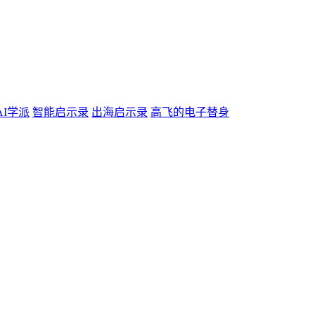
AI学派
智能启示录
出海启示录
高飞的电子替身