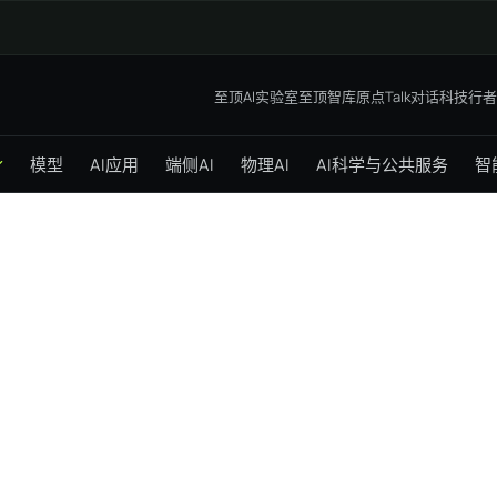
至顶AI实验室
至顶智库
原点Talk
对话科技行者
模型
AI应用
端侧AI
物理AI
AI科学与公共服务
智