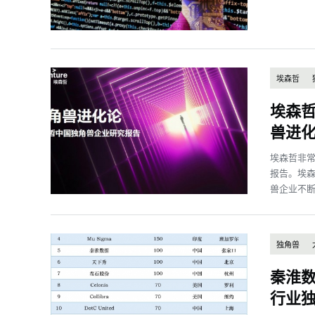
埃森哲
埃森
兽进化
埃森哲非
报告。埃
兽企业不断
独角兽
秦淮数
行业