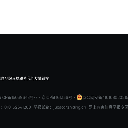
埃森哲：100年前是电机，今天是AI，企业价值正在重
信息
品牌素材
联系我们
友情链接
ICP备15039648号-7
· 京ICP证161336号 ·
京公网安备 110108020215
010-62641208 举报邮箱：jubao@zhiding.cn 网上有害信息举报专