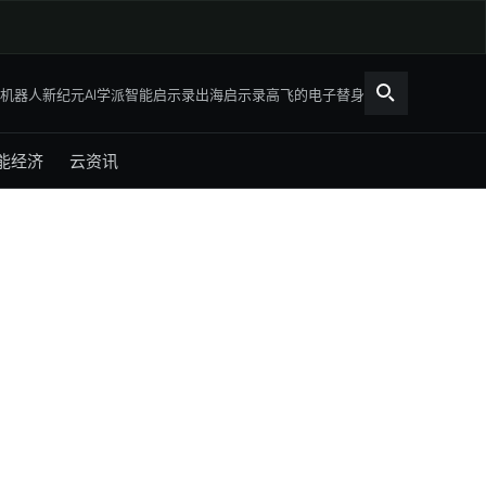
机器人新纪元
AI学派
智能启示录
出海启示录
高飞的电子替身
能经济
云资讯