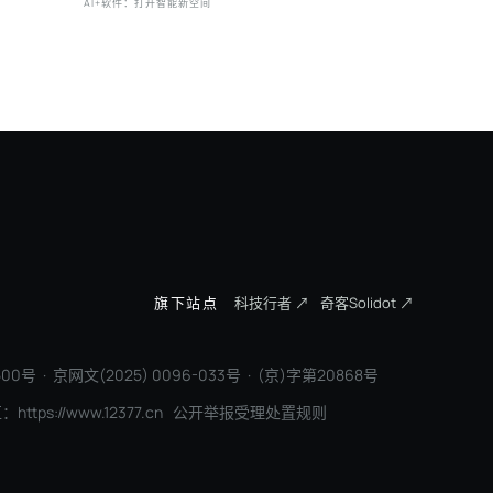
新排序
AI+软件：打开智能新空间
三一集团：
旗下站点
科技行者 ↗
奇客Solidot ↗
00号 · 京网文(2025) 0096-033号 · (京)字第20868号
区：
https://www.12377.cn
公开举报受理处置规则