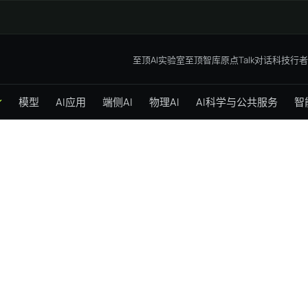
至顶AI实验室
至顶智库
原点Talk
对话科技行者
模型
AI应用
端侧AI
物理AI
AI科学与公共服务
智