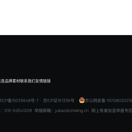
埃森哲：100年前是电机，今天是AI，企业价值正在重
信息
品牌素材
联系我们
友情链接
ICP备15039648号-7
· 京ICP证161336号 ·
京公网安备 110108020215
010-62641208 举报邮箱：jubao@zhiding.cn 网上有害信息举报专