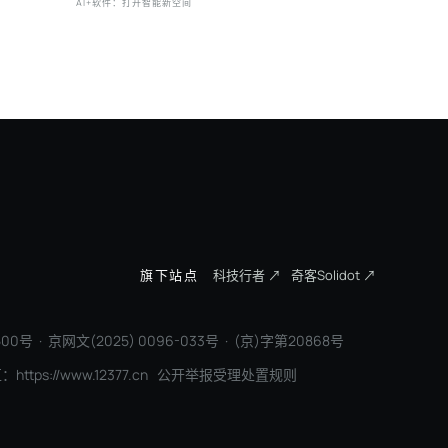
新排序
AI+软件：打开智能新空间
三一集团：
旗下站点
科技行者 ↗
奇客Solidot ↗
00号 · 京网文(2025) 0096-033号 · (京)字第20868号
区：
https://www.12377.cn
公开举报受理处置规则