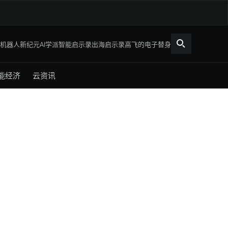
机器人新纪元
AI学派
智能启示录
出海启示录
高飞的电子替身
能经济
云资讯