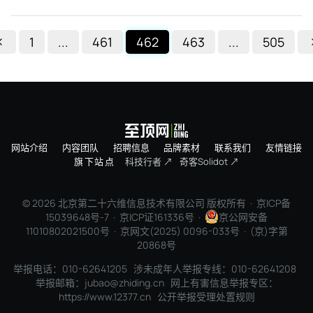
1
...
461
462
463
...
505
网站介绍
内容团队
招聘信息
品牌素材
联系我们
友情链接
旗下站点
科技行者 ↗
奇客Solidot ↗
© 2026 北京第二十六维信息技术有限公司 版权所有 ·
京ICP备
15039648号-7
· 京ICP证161336号 ·
京公网安备
11010802021500号 · 京网文(2025) 0096-033号 · (京)字第
20868号
举报电话：010-62641205 涉未成年人举报专线：010-62641208
举报邮箱：jubao@zhiding.cn 网上有害信息举报专区：
https://www.12377.cn
公开举报受理处置规则