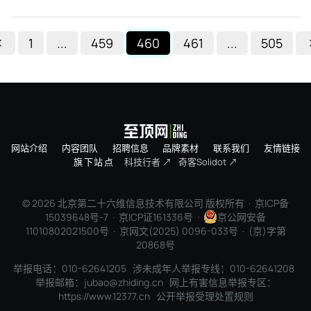
1
...
459
460
461
...
505
网站介绍
内容团队
招聘信息
品牌素材
联系我们
友情链接
旗下站点
科技行者 ↗
奇客Solidot ↗
© 2026 北京第二十六维信息技术有限公司 版权所有 ·
京ICP备
15039648号-7
· 京ICP证161336号 ·
京公网安备
11010802021500号 · 京网文(2025) 0096-033号 · (京)字第
20868号
举报电话：010-62641205 涉未成年人举报专线：010-62641208
举报邮箱：jubao@zhiding.cn 网上有害信息举报专区：
https://www.12377.cn
公开举报受理处置规则