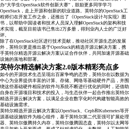
办“大学生OpenStack软件创新大赛”，鼓励更多同学学习
OpenStack，走上开源和创新的职业道路。英特尔的OpenStack工
程师们在开发工作之余，还推出了《OpenStack设计与实现》图
书，以帮助中国读者和技术人员深入理解OpenStack的架构和技
术实现，截至目前该书已售出2万多册，得到业内人士的广泛好
评。
除了在OpenStack社区进行技术贡献，推动社区开源生态的发展
外，英特尔更是推出基于OpenStack的精选开源云解决方案，携
手英特尔精选开源云解决方案认证合作伙伴，共同加速开源基础
设施的落地和部署。
英特尔精选解决方案2.0版本精彩亮点多
如今的开源技术生态呈现出百家争鸣的态势，英特尔在以数据为
中心为业界提供丰富的计算、存储、网络等基础硬件产品，并围
绕这些基础硬件相应的软件与系统不断进行优化的同时，还借助
自身在开源项目和技术的投入，与生态伙伴一起合作推出英特尔
精选开源云解决方案，以满足企业在数字化时代构建智能高效的
基础设施需求。
英特尔精选开源云解决方案以OpenStack、Ceph和Kubernetes等开
源基础设施软件为核心组件，基于英特尔第二代至强可扩展处理
器、英特尔傲腾持久内存，英特尔傲腾固态盘，英特尔以太网等
产品架构上开发而成，形成了针对虚拟化、大数据、人工智能等