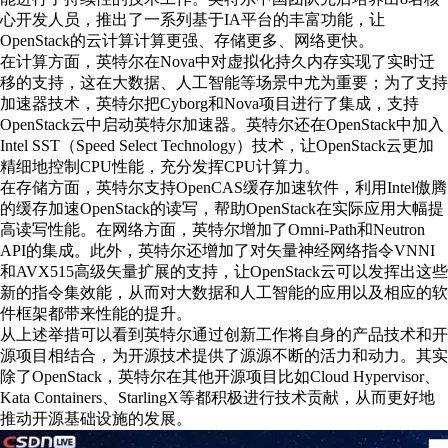
心开发人员，推出了一系列基于IA平台的丰富功能，让
OpenStack的云计算计算更强、存储更多、网络更快。
在计算方面，英特尔在Nova中对虚拟化持久内存实现了实时迁
移的支持，这在大数据、人工智能等场景中尤为重要；为了支持
加速器技术，英特尔把Cyborg和Nova项目进行了集成，支持
OpenStack云中启动英特尔加速器。英特尔还在OpenStack中加入
Intel SST（Speed Select Technology）技术，让OpenStack云更加
精细地控制CPU性能，充分发挥CPU计算力。
在存储方面，英特尔支持OpenCAS缓存加速软件，利用Intel傲腾
的缓存加速OpenStack的读写，帮助OpenStack在实际应用大幅提
高读写性能。在网络方面，英特尔增加了Omni-Path和Neutron
API的集成。此外，英特尔还增加了对矢量神经网络指令VNNI
和AVX515高级矢量扩展的支持，让OpenStack云可以发挥出这些
新的指令集效能，从而对大数据和人工智能的应用以及相应的软
件框架都带来性能的提升。
从上述举措可以看到英特尔通过创新工作将自身的产品技术和开
源项目相结合，为开源技术提供了源源不断的活力和动力。其实
除了OpenStack，英特尔在其他开源项目比如Cloud Hypervisor、
Kata Containers、StarlingX等都积极进行技术贡献，从而更好地
推动开源基础设施的发展。