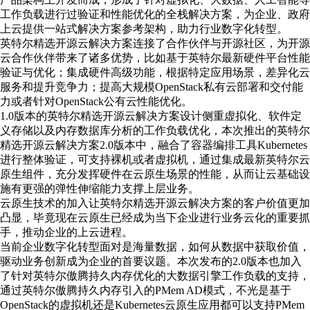
工作负载进行过验证和性能优化的全栈解决方案，为企业、政府
上云提供一站式解决方案参考架构，助力行业数字化转型。
英特尔精选开源云解决方案连接了合作伙伴与开源社区，为开源
云合作伙伴带来了诸多优势，比如基于英特尔最新硬件平台性能
验证与优化；集成硬件高级功能，根据特定应用场景，差异化云
服务和提升竞争力；提高大规模OpenStack私有云部署和交付能
力或者针对OpenStack公有云性能优化。
1.0版本的英特尔精选开源云解决方案设计侧重虚拟化、软件定
义存储以及内存数据库分析的工作负载优化，本次推出的英特尔
精选开源云解决方案2.0版本中，融合了容器编排工具Kubernetes
进行整体验证，可支持裸机或者虚拟机，通过集成最新英特尔云
原生组件，充分发挥硬件在云原生场景的性能，从而让云基础设
施有更强的弹性伸缩能力支撑上层业务。
云原生技术的加入让英特尔精选开源云解决方案的客户价值更加
凸显，毕竟现在云原生已经成为当下企业进行业务云化的重要抓
手，推动企业的上云进程。
当前企业数字化转型面对是海量数据，如何从数据中获取价值，
驱动业务创新成为企业的首要议题。本次发布的2.0版本也加入
了针对英特尔傲腾持久内存优化的大数据引擎工作负载的支持，
通过英特尔傲腾持久内存引入的PMem AD模式，不光是基于
OpenStack的虚拟机还是Kubernetes云原生应用都可以支持PMem