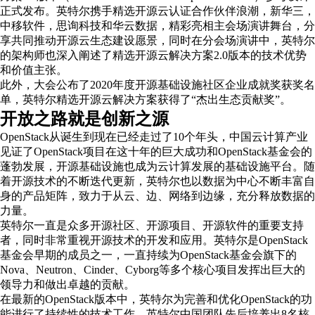
正式发布。英特尔携手精选开源云认证合作伙伴浪潮，新华三，
中移软件，思询科技和华云数据，精彩亮相主会场演讲舞台，分
享共同推动开源云生态建设愿景，同时在分会场演讲中，英特尔
的架构师也深入阐述了精选开源云解决方案2.0版本的技术优势
和价值主张。
此外，大会公布了2020年度开源基础设施社区企业成就奖获奖名
单，英特尔精选开源云解决方案获得了“杰出生态贡献奖”。
开放之路就是创新之源
OpenStack从诞生到现在已经走过了10个年头，中国云计算产业
见证了OpenStack项目在这十年的巨大成功和OpenStack基金会的
蓬勃发展，开源基础设施也成为云计算发展的基础设施平台。随
着开源技术的不断迭代更新，英特尔也以数据为中心不断丰富自
身的产品矩阵，致力于从云、边、网络到边缘，充分释放数据的
力量。
英特尔一直是众多开源社区、开源项目、开源软件的重要支持
者，同时非常重视开源技术的开发和应用。英特尔是OpenStack
基金会早期的成员之一，一直持续为OpenStack基金会旗下的
Nova、Neutron、Cinder、Cyborg等多个核心项目发挥出巨大的
领导力和做出卓越的贡献。
在最新的OpenStack版本中，英特尔为完善和优化OpenStack的功
能进行了持续性的技术工作。英特尔中国团队先后培养出8名核